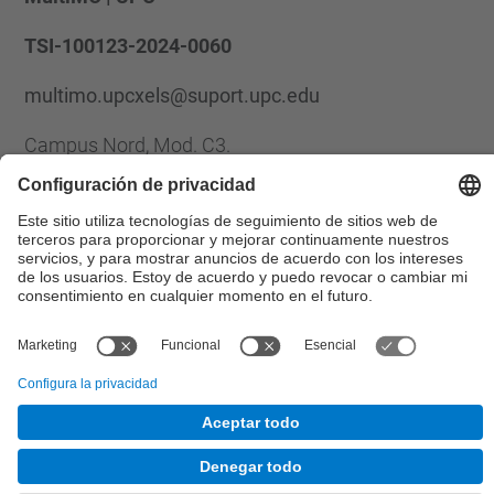
TSI-100123-2024-0060
multimo.upcxels@suport.upc.edu
Campus Nord, Mod. C3.
C/ Jordi Girona 1-3,
Barcelona 08034
Formulario de contacto
© UPC
Desarrollado con
Mapa del Sitio
Accesibilidad
Aviso legal
Configuración de privacidad